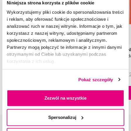
Niniejsza strona korzysta z plików cookie
Wykorzystujemy pliki cookie do spersonalizowania treści
i reklam, aby oferować funkcje społecznościowe i
analizować ruch w naszej witrynie. Informacje o tym, jak
korzystasz z naszej witryny, udostępniamy partnerom
Promocja
Promocja
społecznościowym, reklamowym i analitycznym.
Partnerzy mogą połączyć te informacje z innymi danymi
SWISSDENT EXTREME intensywna pasta
SWISSDENT WHITENIN
otrzymanymi od Ciebie lub uzyskanymi podczas
wybielająca, 100 ml
zębów Soft (2+1 za 
korzystania z ich usług.
79,90 Zł
44,90 Zł
5,0
/5
(820x)
5,0
/5
(
Pokaż szczegóły
Dostępny > 5 szt
Do koszyka
Do koszyka
Natychmiast w
Zezwól na wszystkie
1 sklepie
Spersonalizuj