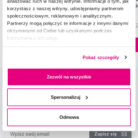
analizować ruch w naszej witrynie. Informacje o tym, jak
wybielająca, 100 ml
zębów Soft (2+1 za 
korzystasz z naszej witryny, udostępniamy partnerom
79,90 Zł
44,90 Zł
społecznościowym, reklamowym i analitycznym.
Partnerzy mogą połączyć te informacje z innymi danymi
5,0
/5
(820x)
5,0
/5
(
otrzymanymi od Ciebie lub uzyskanymi podczas
korzystania z ich usług.
Dostępny > 5 szt
Do koszyka
Do koszyka
Natychmiast w
1 sklepie
Pokaż szczegóły
Zezwól na wszystkie
Spersonalizuj
Nowości i oferty
Odmowa
Zapisz się