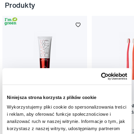
Produkty
Promocja
Promocja
Niniejsza strona korzysta z plików cookie
SWISSDENT EXTREME intensywna pasta
SWISSDENT WHITENIN
Wykorzystujemy pliki cookie do spersonalizowania treści
wybielająca, 100 ml
zębów Soft (2+1 za 
i reklam, aby oferować funkcje społecznościowe i
79,90 Zł
44,90 Zł
analizować ruch w naszej witrynie. Informacje o tym, jak
korzystasz z naszej witryny, udostępniamy partnerom
5,0
/5
(820x)
5,0
/5
(