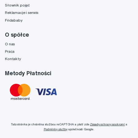
Słownik pojęć
Reklamacje i serwis
Fridababy
O spółce
O nas
Praca
Kontakty
Metody Płatności
Tato stránka je chráněna službou reCAPTCHA a platí zde
Zásady ochrany soukromí
a
Podmínky služby
společnosti Google.