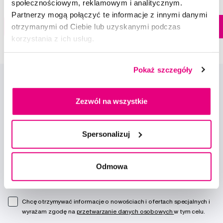
społecznościowym, reklamowym i analitycznym.
Partnerzy mogą połączyć te informacje z innymi danymi
Dostępny > 5 szt
otrzymanymi od Ciebie lub uzyskanymi podczas
Do koszyka
Do koszyka
Natychmiast w
1 sklepie
korzystania z ich usług.
Pokaż szczegóły
Zezwól na wszystkie
Spersonalizuj
Nowości i oferty
Odmowa
Zapisz się
Chcę otrzymywać informacje o nowościach i ofertach specjalnych i
wyrażam zgodę na
przetwarzanie danych osobowych
w tym celu.