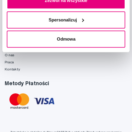
Zezwól na wszystkie
Poradnia
Marki
Słownik pojęć
Spersonalizuj
Reklamacje i serwis
Fridababy
Odmowa
O spółce
O nas
Praca
Kontakty
Metody Płatności