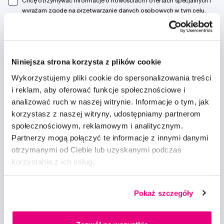
Chcę otrzymywać informacje o nowościach i ofertach specjalnych i
wyrażam zgodę na
przetwarzanie danych osobowych
w tym celu.
Niniejsza strona korzysta z plików cookie
Wykorzystujemy pliki cookie do spersonalizowania treści
Doradzimy
i reklam, aby oferować funkcje społecznościowe i
analizować ruch w naszej witrynie. Informacje o tym, jak
info@profimed.com
korzystasz z naszej witryny, udostępniamy partnerom
Zapytaj o poradę
społecznościowym, reklamowym i analitycznym.
Partnerzy mogą połączyć te informacje z innymi danymi
Wszystko o zakupach
otrzymanymi od Ciebie lub uzyskanymi podczas
Warunki handlowe
korzystania z ich usług.
Sposoby dostawy
Ochrona danych osobowych
Ustawienia plików cookie
Pokaż szczegóły
Warto spróbować