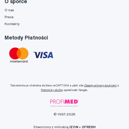
O spółce
O nas
Praca
Kontakty
Metody Płatności
Tato stránka je chráněna službou reCAPTCHA a platí zde
Zásady ochrany soukromí
a
Podmínky služby
společnosti Google.
© 1997-2026
Stworzony z miłością
IZON
+
2FRESH