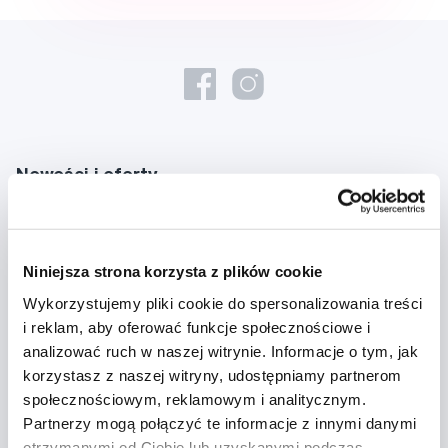
Nowości i oferty
Zapisz się
Niniejsza strona korzysta z plików cookie
Chcę otrzymywać informacje o nowościach i ofertach specjalnych i
Wykorzystujemy pliki cookie do spersonalizowania treści
wyrażam zgodę na
przetwarzanie danych osobowych
w tym celu.
i reklam, aby oferować funkcje społecznościowe i
analizować ruch w naszej witrynie. Informacje o tym, jak
korzystasz z naszej witryny, udostępniamy partnerom
społecznościowym, reklamowym i analitycznym.
Partnerzy mogą połączyć te informacje z innymi danymi
otrzymanymi od Ciebie lub uzyskanymi podczas