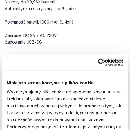
Niszczy do 99,9% bakterii
Automatyczna sterylizacja co 6 godzin
Pojemność baterii: 1000 mAh (Li-ion)
Zasilanie: DC 9V / AC 220V
Ładowanie USB-CC
Żywotność baterii: 20 dni, 25 dni w trybie czuwania
Pełne naładowanie: w 2,5 godziny
Żywotność oświetlenia LED:> 8000 godzin
Niniejsza strona korzysta z plików cookie
Wykorzystujemy pliki cookie do spersonalizowania treści
Temperatura pracy:-10° ~ 50° C"
i reklam, aby oferować funkcje społecznościowe i
analizować ruch w naszej witrynie. Informacje o tym, jak
Ocena
korzystasz z naszej witryny, udostępniamy partnerom
społecznościowym, reklamowym i analitycznym.
Partnerzy mogą połączyć te informacje z innymi danymi