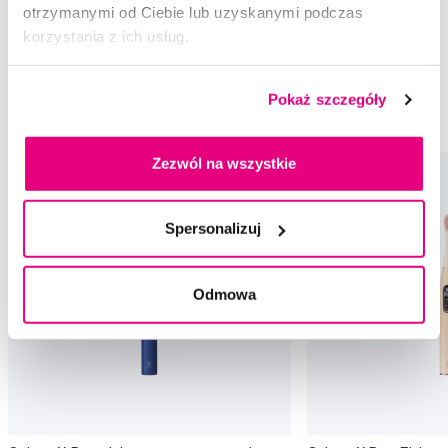
otrzymanymi od Ciebie lub uzyskanymi podczas
Rekomendowane produkty
korzystania z ich usług.
Urządzenia elektryczne
Sanitizery
Pokaż szczegóły
Urządzenia elektryczne Oclean
Sanitizery Oclean
Zezwól na wszystkie
Spersonalizuj
Odmowa