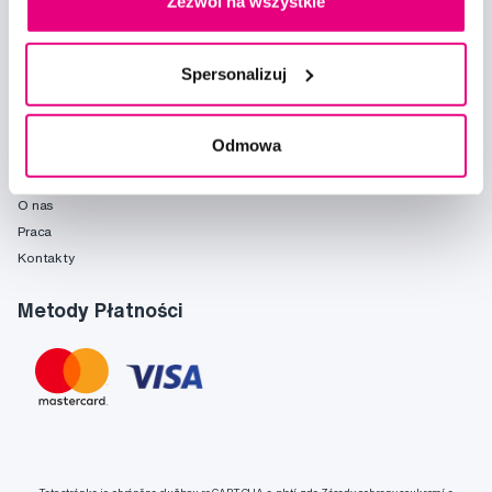
Zezwól na wszystkie
Poradnia
Marki
Słownik pojęć
Spersonalizuj
Reklamacje i serwis
Fridababy
Odmowa
O spółce
O nas
Praca
Kontakty
Metody Płatności