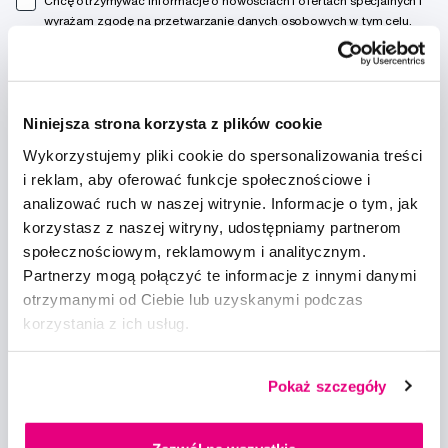
Chcę otrzymywać informacje o nowościach i ofertach specjalnych i
wyrażam zgodę na
przetwarzanie danych osobowych
w tym celu.
Niniejsza strona korzysta z plików cookie
Wykorzystujemy pliki cookie do spersonalizowania treści
Doradzimy
i reklam, aby oferować funkcje społecznościowe i
analizować ruch w naszej witrynie. Informacje o tym, jak
info@profimed.com
korzystasz z naszej witryny, udostępniamy partnerom
Zapytaj o poradę
społecznościowym, reklamowym i analitycznym.
Partnerzy mogą połączyć te informacje z innymi danymi
Wszystko o zakupach
otrzymanymi od Ciebie lub uzyskanymi podczas
Warunki handlowe
korzystania z ich usług.
Sposoby dostawy
Ochrona danych osobowych
Ustawienia plików cookie
Pokaż szczegóły
Warto spróbować