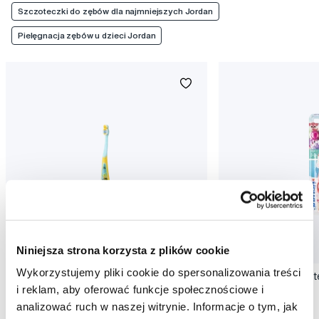
Szczoteczki do zębów dla najmniejszych Jordan
Pielęgnacja zębów u dzieci Jordan
Niniejsza strona korzysta z plików cookie
Wykorzystujemy pliki cookie do spersonalizowania treści
Jordan Step 3 szczoteczka do zębów dla
Jordan Step 2 szczot
i reklam, aby oferować funkcje społecznościowe i
dzieci w wieku szkolnym
przedszkolaków
analizować ruch w naszej witrynie. Informacje o tym, jak
8,50 Zł
8,50 Zł