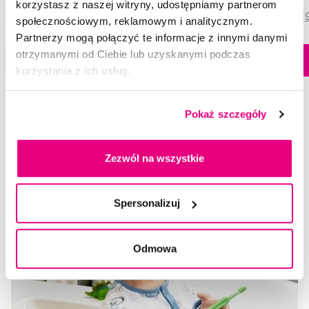
korzystasz z naszej witryny, udostępniamy partnerom
5,0
/5
(28x)
5,0
/5
(
społecznościowym, reklamowym i analitycznym.
Partnerzy mogą połączyć te informacje z innymi danymi
Dostępny > 5 szt
otrzymanymi od Ciebie lub uzyskanymi podczas
Do koszyka
Do koszyka
Natychmiast w
korzystania z ich usług.
1 sklepie
Pokaż szczegóły
Wybrane pytania i artykuły
Zezwól na wszystkie
Spersonalizuj
Odmowa