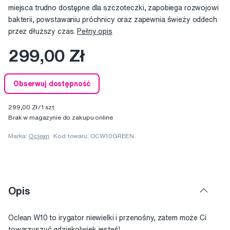
miejsca trudno dostępne dla szczoteczki, zapobiega rozwojowi
bakterii, powstawaniu próchnicy oraz zapewnia świeży oddech
przez dłuższy czas.
Pełny opis
299,00 Zł
Obserwuj dostępność
299,00 Zł/1 szt
Brak w magazynie do zakupu online
Marka:
Oclean
Kod towaru: OCW10GREEN
Opis
Oclean W10 to irygator niewielki i przenośny, zatem może Ci
towarzyszyć gdziekolwiek jesteś!