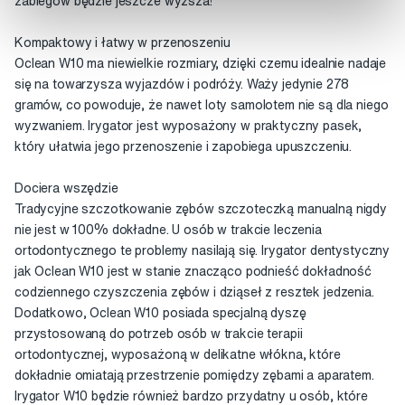
zabiegów będzie jeszcze wyższa!
Kompaktowy i łatwy w przenoszeniu
Oclean W10 ma niewielkie rozmiary, dzięki czemu idealnie nadaje
się na towarzysza wyjazdów i podróży. Waży jedynie 278
gramów, co powoduje, że nawet loty samolotem nie są dla niego
wyzwaniem. Irygator jest wyposażony w praktyczny pasek,
który ułatwia jego przenoszenie i zapobiega upuszczeniu.
Dociera wszędzie
Tradycyjne szczotkowanie zębów szczoteczką manualną nigdy
nie jest w 100% dokładne. U osób w trakcie leczenia
ortodontycznego te problemy nasilają się. Irygator dentystyczny
jak Oclean W10 jest w stanie znacząco podnieść dokładność
codziennego czyszczenia zębów i dziąseł z resztek jedzenia.
Dodatkowo, Oclean W10 posiada specjalną dyszę
przystosowaną do potrzeb osób w trakcie terapii
ortodontycznej, wyposażoną w delikatne włókna, które
dokładnie omiatają przestrzenie pomiędzy zębami a aparatem.
Irygator W10 będzie również bardzo przydatny u osób, które