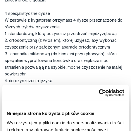
zaledwie ok. 5 godzin!
4 specjalistyczne dysze
W zestawie z irygatorem otrzymasz 4 dysze przeznaczone do
różnych trybów czyszczenia:
1. standardową, którą oczyścisz przestrzeń międzyzębową
2. ortodontyczną (z włosiem), której użyjesz, aby wykonać
czyszczenie przy założonym aparacie ortodontycznym
3. z nasadką silikonową (do kieszeni przyzębowych), której
specjalnie wyprofilowana końcówka oraz większa moc
strumienia pozwalają na szybkie, mocne czyszczenie na małej
powierzchni
4. do czyszczenia języka.
Każdą z dysz możesz ustawić pod różnym kątem co zapewnia
bardzo efektywne czyszczenie, trudniej dostępnych miejsc.
Niniejsza strona korzysta z plików cookie
Zbiornik 200 ml
• Pojemnik na wodę jest wystarczająco duży, aby podołać
Wykorzystujemy pliki cookie do spersonalizowania treści
każdej sesji czyszczenia, a jednocześnie na tyle kompaktowy,
i reklam, aby oferować funkcje społecznościowe i