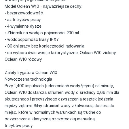
Model Oclean W10 - najważniejsze cechy:
• bezprzewodowość
• aż 5 trybów pracy
• 4 wymienne dysze
• Zbiornik na wodę o pojemności 200 ml
• wodoodporność klasy IPX7
• 30 dni pracy bez konieczności ładowania
• do wyboru dwie wersje kolorystyczne: Oclean W10 zielony,
Oclean W10 różowy
Zalety Irygatora Oclean W10
Nowoczesna technologia
Przy 1,400 impulsach (uderzeniach wody/płynu) na minutę,
Oclean W10 dostarcza strumień wody o średnicy 0,66 mm dla
skutecznego i precyzyjnego czyszczenia resztek jedzenia
między zębami. Silny strumień wody z łatwością dociera do
miejsc, które w normalnych warunkach są trudne do
oczyszczenia klasyczną szczoteczką manualną.
5 trybów pracy