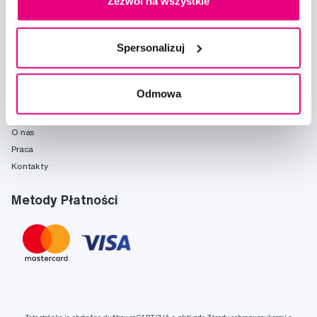
Zezwól na wszystkie
Poradnia
Marki
Słownik pojęć
Spersonalizuj
Reklamacje i serwis
Fridababy
Odmowa
O spółce
O nas
Praca
Kontakty
Metody Płatności