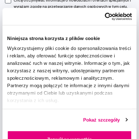
Chcę otrzymywać informacje o nowościach i ofertach specjalnych i
wyrażam zgodę na
przetwarzanie danych osobowych
w tym celu.
Niniejsza strona korzysta z plików cookie
Wykorzystujemy pliki cookie do spersonalizowania treści
Doradzimy
i reklam, aby oferować funkcje społecznościowe i
analizować ruch w naszej witrynie. Informacje o tym, jak
info@profimed.com
korzystasz z naszej witryny, udostępniamy partnerom
Zapytaj o poradę
społecznościowym, reklamowym i analitycznym.
Partnerzy mogą połączyć te informacje z innymi danymi
Wszystko o zakupach
otrzymanymi od Ciebie lub uzyskanymi podczas
Warunki handlowe
korzystania z ich usług.
Sposoby dostawy
Ochrona danych osobowych
Ustawienia plików cookie
Pokaż szczegóły
Warto spróbować