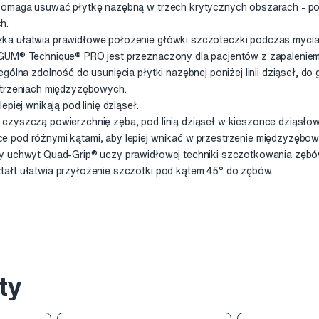
omaga usuwać płytkę nazębną w trzech krytycznych obszarach - pod dz
h.
ka ułatwia prawidłowe położenie główki szczoteczki podczas mycia
GUM® Technique® PRO jest przeznaczony dla pacjentów z zapaleniem
ególna zdolność do usunięcia płytki nazębnej poniżej linii dziąseł, d
strzeniach międzyzębowych.
piej wnikają pod linię dziąseł.
czyszczą powierzchnię zęba, pod linią dziąseł w kieszonce dziąsło
 pod różnymi kątami, aby lepiej wnikać w przestrzenie międzyzębow
y uchwyt Quad-Grip® uczy prawidłowej techniki szczotkowania zębó
ałt ułatwia przyłożenie szczotki pod kątem 45° do zębów.
ty