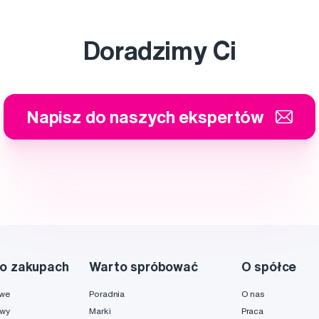
Doradzimy Ci
Napisz do naszych ekspertów
o zakupach
Warto spróbować
O spółce
owe
Poradnia
O nas
awy
Marki
Praca