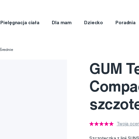
Pielęgnacja ciała
Dla mam
Dziecko
Poradnia
Średnie
GUM T
Compac
szczot
Twoja ocen
Szczoteczka z linii SU