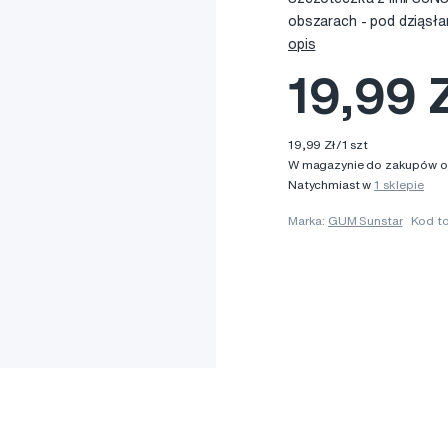
obszarach - pod dziąsłam
opis
19,99 
19,99 Zł/1 szt
W magazynie do zakupów onl
Natychmiast w
1 sklepie
Marka:
GUM Sunstar
Kod t