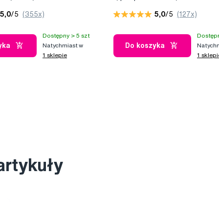
cylindryczny, zielony uchwyt,
5,0
/5
(355x)
5,0
/5
(127x)
6 szt
Dostępny > 5 szt
Dostępn
yka
Do koszyka
Natychmiast w
Natychm
1 sklepie
1 sklepi
artykuły