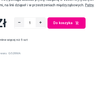
i, na linii dziąseł i w przestrzeniach międzyzębowych.
Pełny
Zł
Do koszyka
ine więcej niż 5 szt
owaru: G528MA