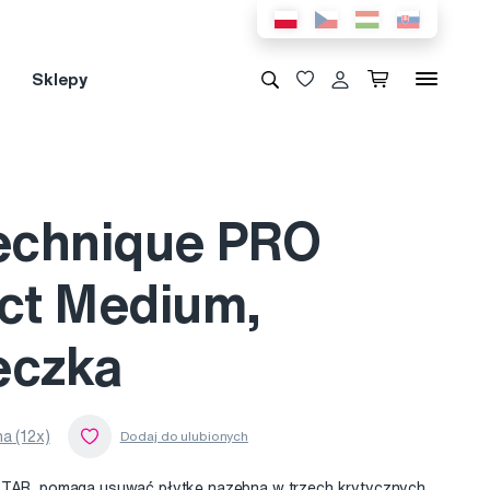
Sklepy
echnique PRO
t Medium,
eczka
a (12x)
NSTAR, pomaga usuwać płytkę nazębną w trzech krytycznych