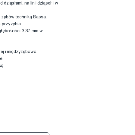
iąsłami, na linii dziąseł i w
 zębów techniką Bassa.
 przyzębia.
o głębokości 3,37 mm w
wej i międzyzębowo.
e.
w,