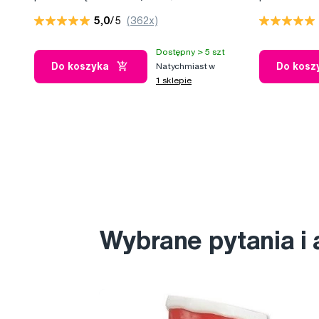
75 ml
5,0
/5
(362x)
Dostępny > 5 szt
Do koszyka
Do kosz
Natychmiast w
1 sklepie
Wybrane pytania i 