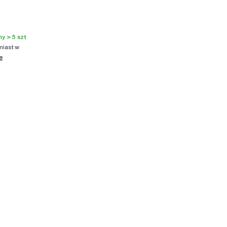
y > 5 szt
iast w
e