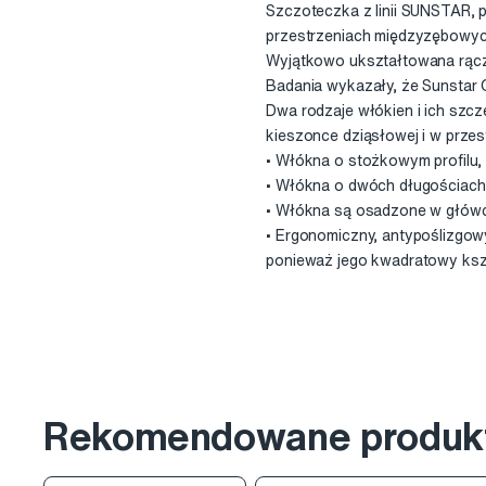
Szczoteczka z linii SUNSTAR, p
przestrzeniach międzyzębowyc
Wyjątkowo ukształtowana rącz
Badania wykazały, że Sunstar 
Dwa rodzaje włókien i ich szcz
kieszonce dziąsłowej i w prze
• Włókna o stożkowym profilu, le
• Włókna o dwóch długościach 
• Włókna są osadzone w główce
• Ergonomiczny, antypoślizgow
ponieważ jego kwadratowy kszt
Rekomendowane produk