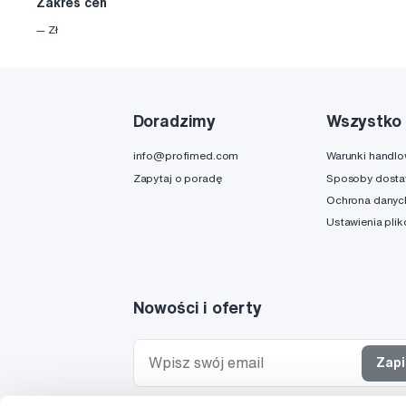
Zakres cen
—
Zł
Doradzimy
Wszystko 
info@profimed.com
Warunki handl
Zapytaj o poradę
Sposoby dost
Ochrona danyc
Ustawienia pli
Nowości i oferty
Zapi