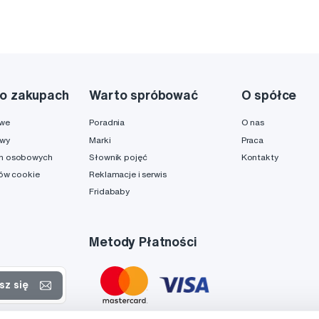
o zakupach
Warto spróbować
O spółce
owe
Poradnia
O nas
awy
Marki
Praca
h osobowych
Słownik pojęć
Kontakty
ków cookie
Reklamacje i serwis
Fridababy
Metody Płatności
sz się