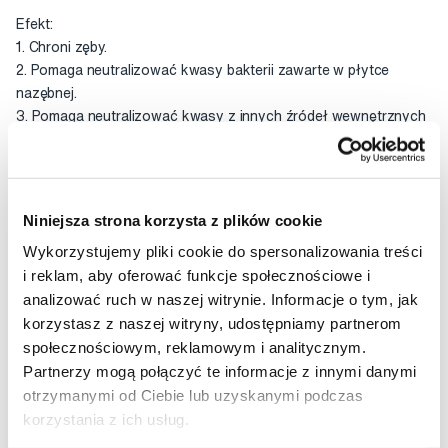
Efekt:
1. Chroni zęby.
2. Pomaga neutralizować kwasy bakterii zawarte w płytce
nazębnej.
3. Pomaga neutralizować kwasy z innych źródeł wewnętrznych
i zewnętrznych.
Uwaga! Nie do użytku przez osoby z alergią na białka mleka i
hydroksybenzoesany.
Niniejsza strona korzysta z plików cookie
Wykorzystujemy pliki cookie do spersonalizowania treści
40 g
i reklam, aby oferować funkcje społecznościowe i
analizować ruch w naszej witrynie. Informacje o tym, jak
Odpowiednie dla dzieci w wieku od 6 lat
korzystasz z naszej witryny, udostępniamy partnerom
społecznościowym, reklamowym i analitycznym.
Skład
Partnerzy mogą połączyć te informacje z innymi danymi
otrzymanymi od Ciebie lub uzyskanymi podczas
Użyj
korzystania z ich usług.