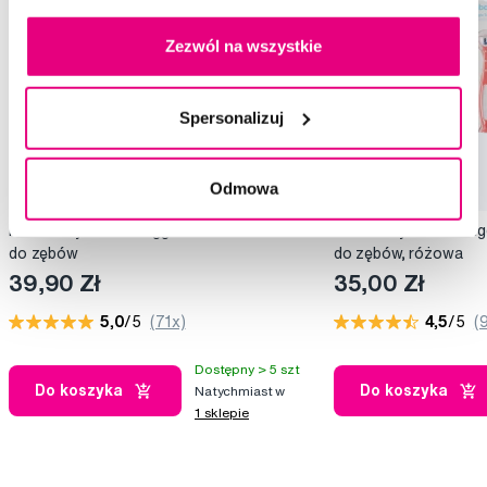
Zezwól na wszystkie
Spersonalizuj
Odmowa
Frida Baby Tooth Hugger 3D szczoteczka
Frida Baby Tooth Hu
do zębów
do zębów, różowa
39,90 Zł
35,00 Zł
5,0
/5
(71x)
4,5
/5
(
Dostępny > 5 szt
Do koszyka
Do koszyka
Natychmiast w
1 sklepie