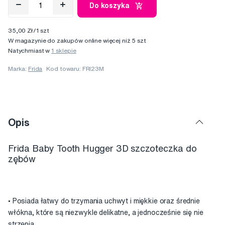
Do koszyka
35,00 Zł/1 szt
W magazynie do zakupów online więcej niż 5 szt
Natychmiast w
1 sklepie
Marka:
Frida
Kod towaru: FRI23M
Opis
Frida Baby Tooth Hugger 3D szczoteczka do
zębów
• Posiada łatwy do trzymania uchwyt i miękkie oraz średnie
włókna, które są niezwykle delikatne, a jednocześnie się nie
strzępią.