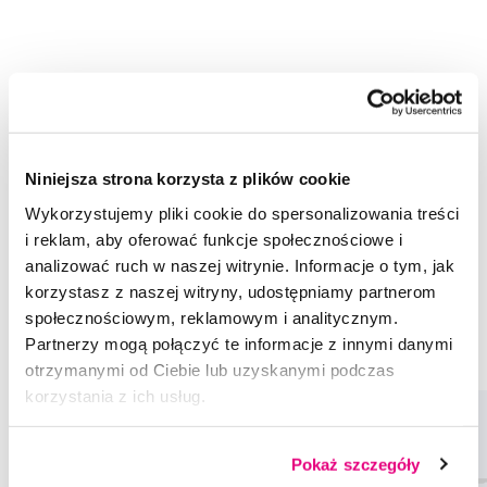
Rekomendowane produkty
Szczoteczki do zębów
Szczoteczki do zębów dla dzieci
Szczoteczki do zębów dla najmniejszych
Niniejsza strona korzysta z plików cookie
Pielęgnacja zębów u dzieci
Specjalna pomoc
Wykorzystujemy pliki cookie do spersonalizowania treści
i reklam, aby oferować funkcje społecznościowe i
Szczoteczki do zębów Frida
analizować ruch w naszej witrynie. Informacje o tym, jak
Szczoteczki do zębów dla dzieci Frida
korzystasz z naszej witryny, udostępniamy partnerom
Szczoteczki do zębów dla najmniejszych Frida
społecznościowym, reklamowym i analitycznym.
Partnerzy mogą połączyć te informacje z innymi danymi
Pielęgnacja zębów u dzieci Frida
Specjalna pomoc Frida
otrzymanymi od Ciebie lub uzyskanymi podczas
korzystania z ich usług.
Pokaż szczegóły