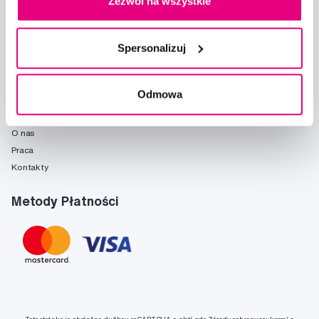
Zezwól na wszystkie
Poradnia
Marki
Słownik pojęć
Spersonalizuj
Reklamacje i serwis
Fridababy
Odmowa
O spółce
O nas
Praca
Kontakty
Metody Płatności