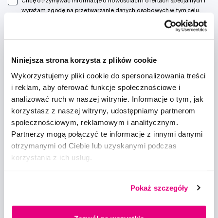
Chcę otrzymywać informacje o nowościach i ofertach specjalnych i
wyrażam zgodę na
przetwarzanie danych osobowych
w tym celu.
Niniejsza strona korzysta z plików cookie
Wykorzystujemy pliki cookie do spersonalizowania treści
Doradzimy
i reklam, aby oferować funkcje społecznościowe i
analizować ruch w naszej witrynie. Informacje o tym, jak
info@profimed.com
korzystasz z naszej witryny, udostępniamy partnerom
Zapytaj o poradę
społecznościowym, reklamowym i analitycznym.
Partnerzy mogą połączyć te informacje z innymi danymi
Wszystko o zakupach
otrzymanymi od Ciebie lub uzyskanymi podczas
Warunki handlowe
korzystania z ich usług.
Sposoby dostawy
Ochrona danych osobowych
Ustawienia plików cookie
Pokaż szczegóły
Warto spróbować