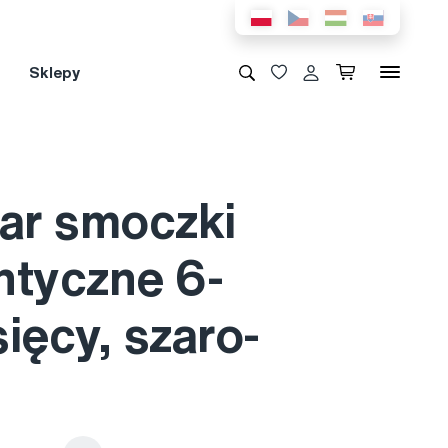
Sklepy
tar smoczki
ntyczne 6-
ięcy, szaro-