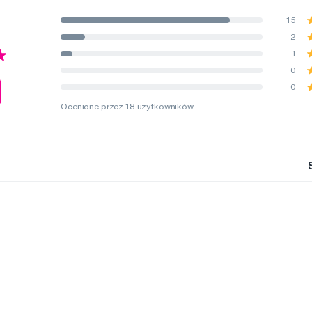
15
2
1
0
0
Ocenione przez 18 użytkowników.