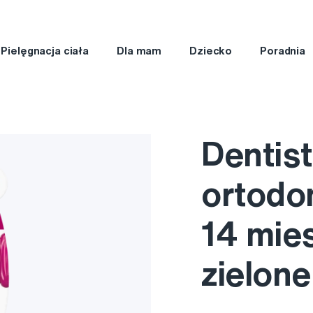
Pielęgnacja ciała
Dla mam
Dziecko
Poradnia
Dentis
ortodo
14 mies
zielone