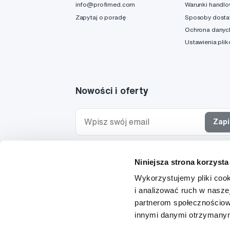
info@profimed.com
Warunki handl
Zapytaj o poradę
Sposoby dost
Ochrona danyc
Ustawienia pli
Nowości i oferty
Zapi
Chcę otrzymywać informacje o nowościach i ofe
Niniejsza strona korzysta
specjalnych i wyrażam zgodę na
przetwarzanie 
osobowych
w tym celu.
Wykorzystujemy pliki cook
i analizować ruch w naszej
partnerom społecznościow
innymi danymi otrzymanymi
© 1997-2026