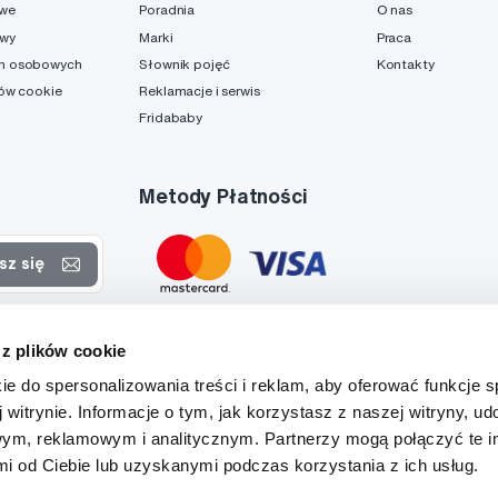
owe
Poradnia
O nas
awy
Marki
Praca
h osobowych
Słownik pojęć
Kontakty
ków cookie
Reklamacje i serwis
Fridababy
Metody Płatności
sz się
rtach
 z plików cookie
danych
ie do spersonalizowania treści i reklam, aby oferować funkcje 
 witrynie. Informacje o tym, jak korzystasz z naszej witryny, u
ym, reklamowym i analitycznym. Partnerzy mogą połączyć te i
 od Ciebie lub uzyskanymi podczas korzystania z ich usług.
Tato stránka je chráněna službou reCAPTCHA a platí zde
Zásady ochrany soukromí
a
Podmínky služby
společnosti Google.