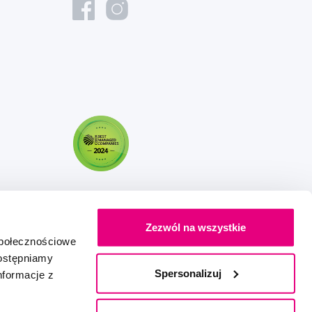
Zezwól na wszystkie
społecznościowe
dostępniamy
Spersonalizuj
nformacje z
Stworzony z miłością
IZON
+
2FRESH