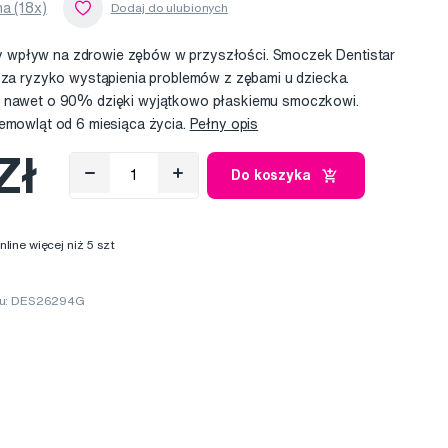
a (18x)
wpływ na zdrowie zębów w przyszłości. Smoczek Dentistar
jsza ryzyko wystąpienia problemów z zębami u dziecka.
y nawet o 90% dzięki wyjątkowo płaskiemu smoczkowi.
iemowląt od 6 miesiąca życia.
Pełny opis
Zł
Do koszyka
ine więcej niż 5 szt
ru: DES26294G