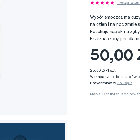
Twoja ocen
Wybór smoczka ma duży 
na dzień i na noc zmnie
Redukuje nacisk na zęb
Przeznaczony jest dla n
50,00 
25,00 Zł/1 szt
W magazynie do zakupów onl
Natychmiast w
1 sklepie
Marka:
Dentistar
Kod towa