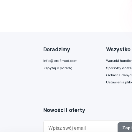
Doradzimy
Wszystko 
info@profimed.com
Warunki handl
Zapytaj o poradę
Sposoby dost
Ochrona danyc
Ustawienia pli
Nowości i oferty
Zapi