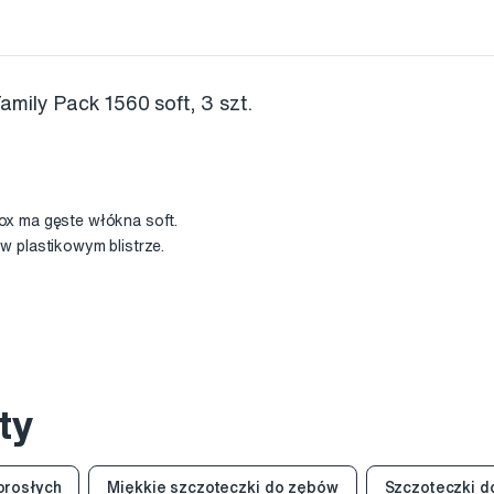
mily Pack 1560 soft, 3 szt.
x ma gęste włókna soft.
 plastikowym blistrze.
ty
orosłych
Miękkie szczoteczki do zębów
Szczoteczki d