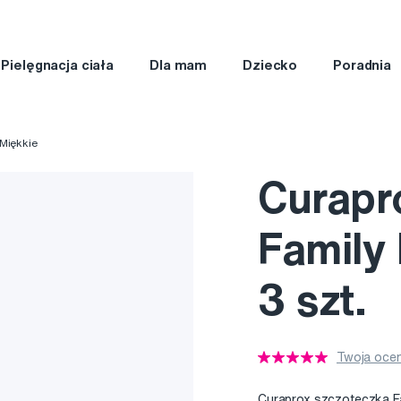
Pielęgnacja ciała
Dla mam
Dziecko
Poradnia
Miękkie
Curapr
Family 
3 szt.
Twoja ocen
Curaprox szczoteczka Fa