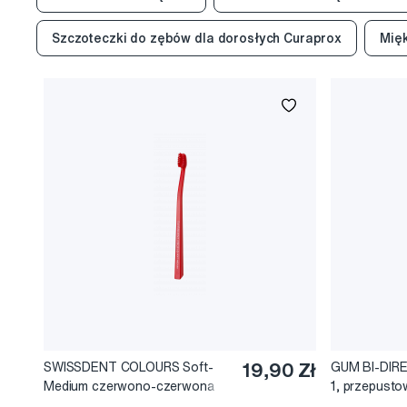
Szczoteczki do zębów dla dorosłych Curaprox
Mięk
SWISSDENT COLOURS Soft-
19,90 Zł
GUM BI-DIRE
Medium czerwono-czerwona
1, przepust
cylindryczny