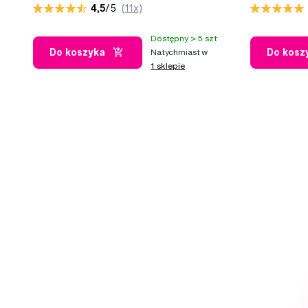
4,5
/5
(11x)
6 szt
Dostępny > 5 szt
Do koszyka
Do kosz
Natychmiast w
1 sklepie