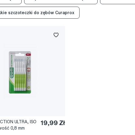
kie szczoteczki do zębów Curaprox
CTION ULTRA, ISO
19,99 Zł
owość 0,8 mm
, zielony uchwyt,