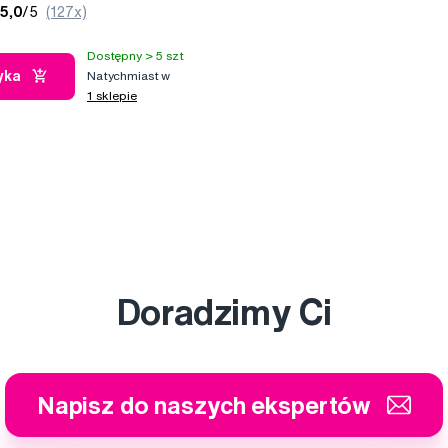
5,0
/5
(127x)
Dostępny > 5 szt
yka
Natychmiast w
1 sklepie
Doradzimy Ci
Napisz do naszych ekspertów