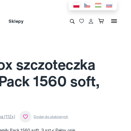
Sklepy
ox szczoteczka
Pack 1560 soft,
a (112x)
mily Pack 1560 soft, 3 szt.<
Pełny opis