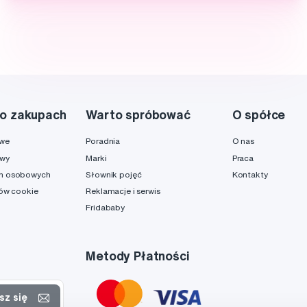
o zakupach
Warto spróbować
O spółce
owe
Poradnia
O nas
awy
Marki
Praca
h osobowych
Słownik pojęć
Kontakty
ków cookie
Reklamacje i serwis
Fridababy
Metody Płatności
sz się