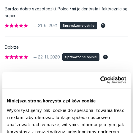
Bardzo dobre szczoteczki. Polecił mi je dentysta i faktycznie są
super.
— 21. 6. 2021
Sprawdzone opinie
?
Dobrze
— 22. 11. 2020
Sprawdzone opinie
?
Znam ten produkt z mojego gabinetu dentystycznego i dlatego
go zamówiłam. Jestem bardzo zadowolona.
— 16. 7. 2020
Sprawdzone opinie
?
Niniejsza strona korzysta z plików cookie
Wykorzystujemy pliki cookie do spersonalizowania treści
i reklam, aby oferować funkcje społecznościowe i
analizować ruch w naszej witrynie. Informacje o tym, jak
korzystasz z naszej witryny, udostępniamy partnerom