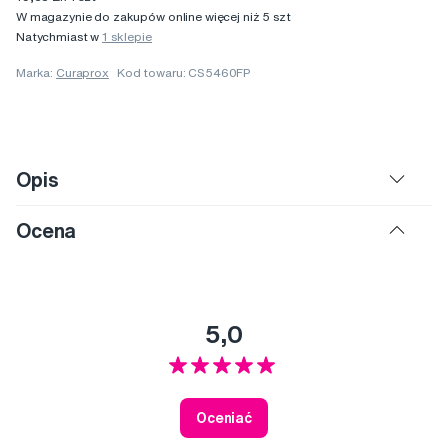
W magazynie do zakupów online więcej niż 5 szt
Natychmiast w
1 sklepie
Marka:
Curaprox
Kod towaru: CS5460FP
Opis
Ocena
5,0
Oceniać