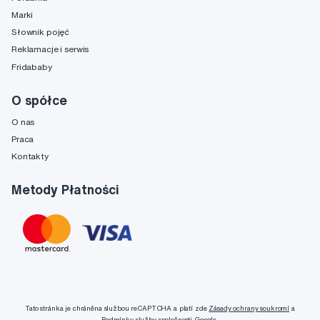
Marki
Słownik pojęć
Reklamacje i serwis
Fridababy
O spółce
O nas
Praca
Kontakty
Metody Płatności
Tato stránka je chráněna službou reCAPTCHA a platí zde
Zásady ochrany soukromí
a
Podmínky služby
společnosti Google.