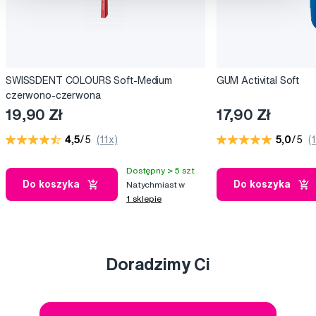
SWISSDENT COLOURS Soft-Medium
GUM Activital Soft
czerwono-czerwona
19,90 Zł
17,90 Zł
4,5
/5
(11x)
5,0
/5
(
Dostępny > 5 szt
Do koszyka
Do koszyka
Natychmiast w
1 sklepie
Doradzimy Ci