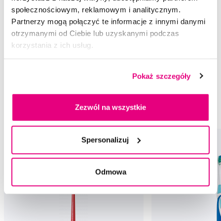
społecznościowym, reklamowym i analitycznym.
Rekomendowane produkty
Partnerzy mogą połączyć te informacje z innymi danymi
otrzymanymi od Ciebie lub uzyskanymi podczas
Szczoteczki do zębów
Szczoteczki do zębów dla dorosłych
korzystania z ich usług.
Ekstra miękkie szczoteczki do zębów
Pokaż szczegóły
Szczoteczki do zębów Curaprox
Szczoteczki do zębów dla dorosłych Curaprox
Zezwól na wszystkie
Ekstra miękkie szczoteczki do zębów Curaprox
Spersonalizuj
Odmowa