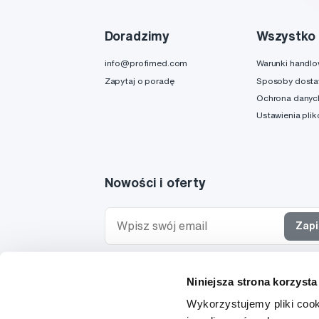
Doradzimy
Wszystko 
info@profimed.com
Warunki handl
Zapytaj o poradę
Sposoby dost
Ochrona danyc
Ustawienia pli
Nowości i oferty
Zapi
Chcę otrzymywać informacje o nowościach i ofe
Niniejsza strona korzysta
specjalnych i wyrażam zgodę na
przetwarzanie 
osobowych
w tym celu.
Wykorzystujemy pliki cook