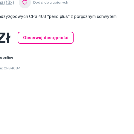
a (18x)
ędzyzębowych CPS 408 "perio plus" z poręcznym uchwytem
Zł
Obserwuj dostępność
u online
ru: CPS408P