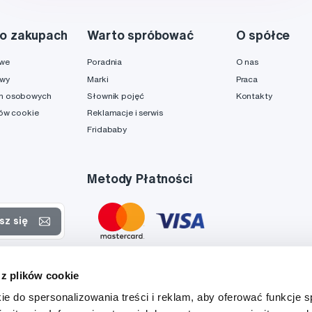
o zakupach
Warto spróbować
O spółce
owe
Poradnia
O nas
awy
Marki
Praca
h osobowych
Słownik pojęć
Kontakty
ków cookie
Reklamacje i serwis
Fridababy
Metody Płatności
sz się
rtach
 z plików cookie
danych
ie do spersonalizowania treści i reklam, aby oferować funkcje 