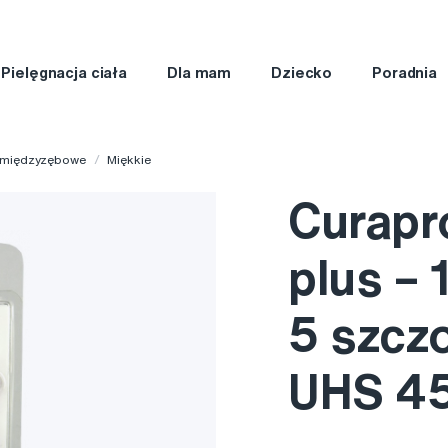
Pielęgnacja ciała
Dla mam
Dziecko
Poradnia
 międzyzębowe
Miękkie
Curapr
plus – 
5 szcz
UHS 4