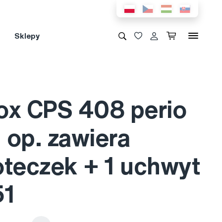
Sklepy
ox CPS 408 perio
1 op. zawiera
oteczek + 1 uchwyt
51