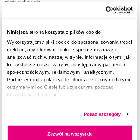
międzyzębowych.
Nowoczesne, estetyczne opakowanie zapewnia ochronę
delikatnego włosia do czyszczenia przestrzeni
miedzyzebowych od 1,3 mm do 5,0 mm
Niniejsza strona korzysta z plików cookie
Wykorzystujemy pliki cookie do spersonalizowania treści
Opakowanie zawiera 5 sztuk szczoteczek jednego rozmiaru i
i reklam, aby oferować funkcje społecznościowe i
uchwyt UHS 451
analizować ruch w naszej witrynie. Informacje o tym, jak
korzystasz z naszej witryny, udostępniamy partnerom
Ocena
społecznościowym, reklamowym i analitycznym.
Partnerzy mogą połączyć te informacje z innymi danymi
otrzymanymi od Ciebie lub uzyskanymi podczas
korzystania z ich usług.
Doradzimy Ci
Pokaż szczegóły
Zezwól na wszystkie
Napisz do naszych ekspertów