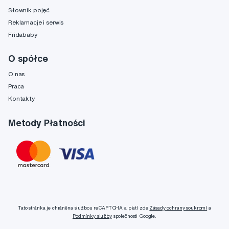
Słownik pojęć
Reklamacje i serwis
Fridababy
O spółce
O nas
Praca
Kontakty
Metody Płatności
Tato stránka je chráněna službou reCAPTCHA a platí zde
Zásady ochrany soukromí
a
Podmínky služby
společnosti Google.