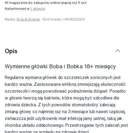
W magazynie do zakupów online więcej niż 5 szt
Natychmiast w
1 sklepie
Marka:
Bob & Bobek
Kod towaru: HB1820224
Opis
Wymienne główki Boba i Bobka 18+ miesięcy
Regularna wymiana główek do szczoteczek sonicznych jest
bardzo ważna. Zastosowane włókna zmniejszają skuteczność
szczoteczki i mogą powodować podrażnienia dziąseł. Ponadto
w głowie tworzą się bakterie, które mogą być szkodliwe dla
zdrowia dziecka. Z tych powodów stomatolodzy zalecają
zmianę głowy co najmniej raz na 3 miesiące lub nawet częściej,
zwłaszcza jeśli użytkownik miał infekcję jamy ustnej, taką jak
choroba układu oddechowego. Przestrzeganie tych zaleceń jest
bardzo ważne ze względu na zdrowie dzieci.