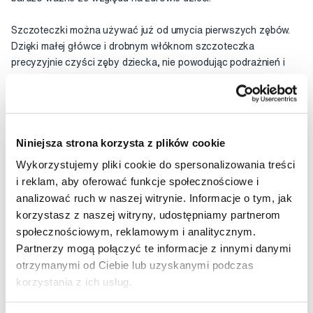
Szczoteczki można używać już od umycia pierwszych zębów.
Dzięki małej główce i drobnym włóknom szczoteczka
precyzyjnie czyści zęby dziecka, nie powodując podrażnień i
dyskomfortu w jamie ustnej.
Ta głowa jest przeznaczona dla dzieci w wieku od 18 miesięcy.
Niniejsza strona korzysta z plików cookie
Głowica nie zawiera ftalanów, BPA ani PVC.
Wykorzystujemy pliki cookie do spersonalizowania treści
Główki są kompatybilne ze szczotkami sonicznymi Bob i Bobek
i reklam, aby oferować funkcje społecznościowe i
lub Šuptio i Lišák.
analizować ruch w naszej witrynie. Informacje o tym, jak
korzystasz z naszej witryny, udostępniamy partnerom
Zawartość opakowania: 4 szt
społecznościowym, reklamowym i analitycznym.
Partnerzy mogą połączyć te informacje z innymi danymi
Ocena
otrzymanymi od Ciebie lub uzyskanymi podczas
korzystania z ich usług.
Video