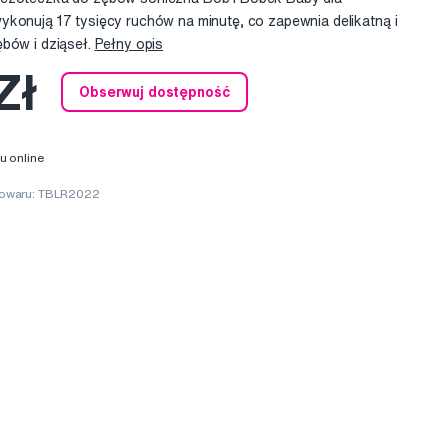
ykonują 17 tysięcy ruchów na minutę, co zapewnia delikatną i
ębów i dziąseł.
Pełny opis
Zł
Obserwuj dostępność
u online
owaru: TBLR2022