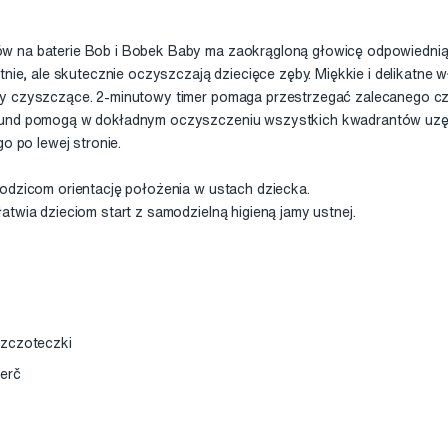
w na baterie Bob i Bobek Baby ma zaokrągloną głowicę odpowiednią 
tnie, ale skutecznie oczyszczają dziecięce zęby. Miękkie i delikatne 
hy czyszczące. 2-minutowy timer pomaga przestrzegać zalecanego c
kund pomogą w dokładnym oczyszczeniu wszystkich kwadrantów uzębi
go po lewej stronie.
odzicom orientację położenia w ustach dziecka.
atwia dzieciom start z samodzielną higieną jamy ustnej.
ę
szczoteczki
merč