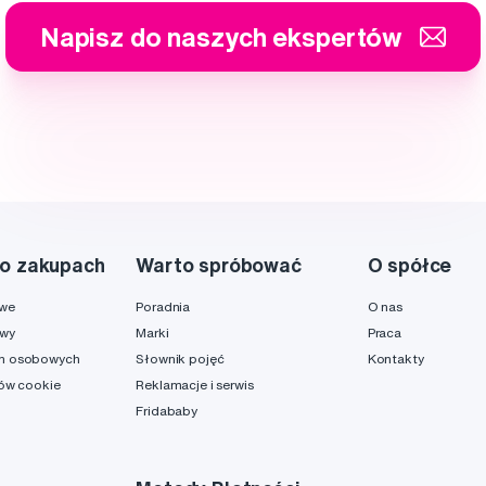
Napisz do naszych ekspertów
o zakupach
Warto spróbować
O spółce
owe
Poradnia
O nas
awy
Marki
Praca
h osobowych
Słownik pojęć
Kontakty
ków cookie
Reklamacje i serwis
Fridababy