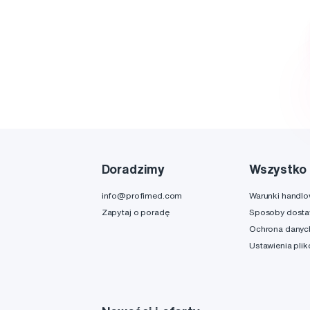
Doradzimy
Wszystko 
info@profimed.com
Warunki handl
Zapytaj o poradę
Sposoby dost
Ochrona danyc
Ustawienia pli