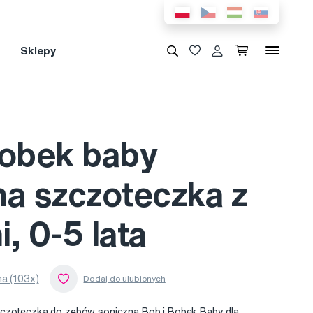
Sklepy
Bobek baby
na szczoteczka z
, 0-5 lata
a (103x)
zczoteczka do zębów soniczna Bob i Bobek Baby dla