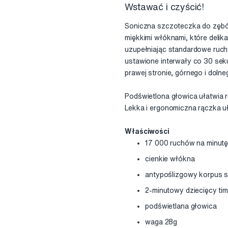
Wstawać i czyścić!
Soniczna szczoteczka do zębó
miękkimi włóknami, które delika
uzupełniając standardowe ruc
ustawione interwały co 30 se
prawej stronie, górnego i dolne
Podświetlona głowica ułatwia r
Lekka i ergonomiczna rączka uł
Właściwości
17 000 ruchów na minut
cienkie włókna
antypoślizgowy korpus 
2-minutowy dziecięcy ti
podświetlana głowica
waga 28g