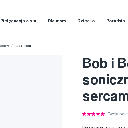
Pielęgnacja ciała
Dla mam
Dziecko
Poradnia
zębów
Dla dzieci
Bob i 
sonicz
sercami
Twoja ocen
Lekka i ergonomiczna s