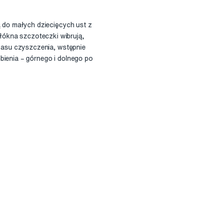
do małych dziecięcych ust z
włókna szczoteczki wibrują,
zasu czyszczenia, wstępnie
enia – górnego i dolnego po