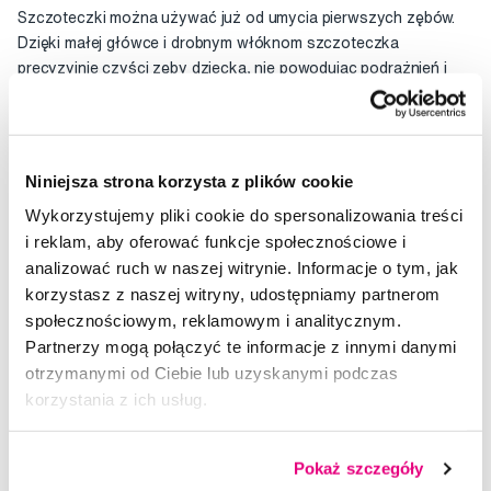
Szczoteczki można używać już od umycia pierwszych zębów.
Dzięki małej główce i drobnym włóknom szczoteczka
precyzyjnie czyści zęby dziecka, nie powodując podrażnień i
dyskomfortu w jamie ustnej.
Ta głowa jest przeznaczona dla dzieci w wieku od 0 do 18
miesięcy.
Niniejsza strona korzysta z plików cookie
Wykorzystujemy pliki cookie do spersonalizowania treści
Głowica nie zawiera ftalanów, BPA ani PVC.
i reklam, aby oferować funkcje społecznościowe i
analizować ruch w naszej witrynie. Informacje o tym, jak
Główki są kompatybilne ze szczoteczką Seysso Baby Penguin.
korzystasz z naszej witryny, udostępniamy partnerom
społecznościowym, reklamowym i analitycznym.
Zawartość opakowania: 2 szt
Partnerzy mogą połączyć te informacje z innymi danymi
otrzymanymi od Ciebie lub uzyskanymi podczas
Ocena
korzystania z ich usług.
Pokaż szczegóły