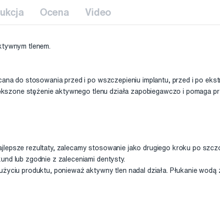
rukcja
Ocena
Video
aktywnym tlenem.
ecana do stosowania przed i po wszczepieniu implantu, przed i po eks
Zwiększone stężenie aktywnego tlenu działa zapobiegawczo i pomaga p
jlepsze rezultaty, zalecamy stosowanie jako drugiego kroku po sz
und lub zgodnie z zaleceniami dentysty.
użyciu produktu, ponieważ aktywny tlen nadal działa. Płukanie wodą 