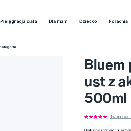
Pielęgnacja ciała
Dla mam
Dziecko
Poradnia
obiegania
Bluem 
ust z 
500ml
Twoja ocen
Unikalny roztwór z aktyw