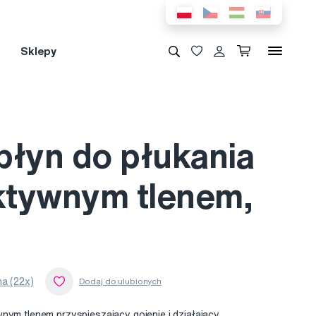
Sklepy
płyn do płukania
aktywnym tlenem,
a (22x)
nym tlenem przyspieszający gojenie i działający