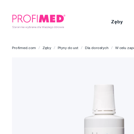
Zęby
Profimed.com
Zęby
Płyny do ust
Dla dorosłych
W celu zap