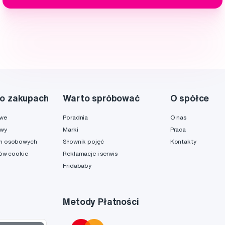
o zakupach
Warto spróbować
O spółce
owe
Poradnia
O nas
awy
Marki
Praca
h osobowych
Słownik pojęć
Kontakty
ków cookie
Reklamacje i serwis
Fridababy
Metody Płatności