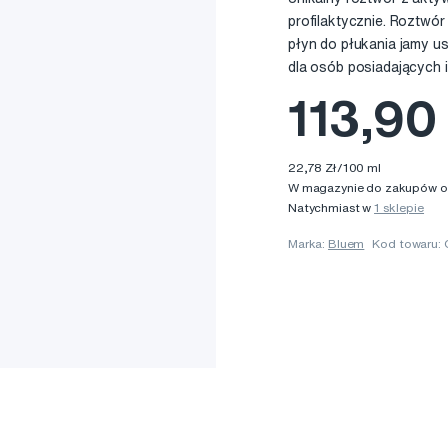
profilaktycznie. Roztwó
płyn do płukania jamy u
dla osób posiadających
113,90
22,78 Zł/100 ml
W magazynie do zakupów onl
Natychmiast w
1 sklepie
Marka:
Bluem
Kod towaru: