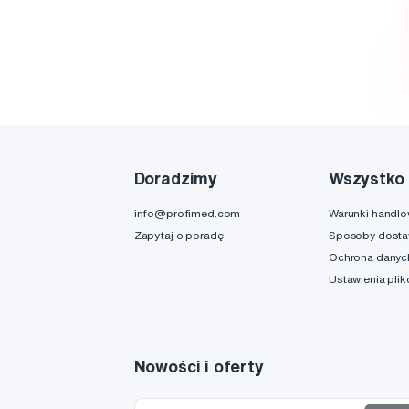
Doradzimy
Wszystko 
info@profimed.com
Warunki handl
Zapytaj o poradę
Sposoby dost
Ochrona danyc
Ustawienia pli
Nowości i oferty