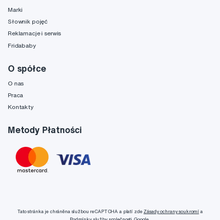
Marki
Słownik pojęć
Reklamacje i serwis
Fridababy
O spółce
O nas
Praca
Kontakty
Metody Płatności
Tato stránka je chráněna službou reCAPTCHA a platí zde
Zásady ochrany soukromí
a
Podmínky služby
společnosti Google.