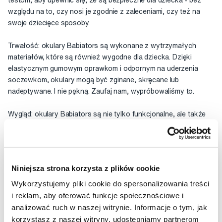
testom, aby upewnić się, że są bezpieczne dla dziecka - bez
względu na to, czy nosi je zgodnie z zaleceniami, czy też na
swoje dziecięce sposoby.
Trwałość: okulary Babiators są wykonane z wytrzymałych
materiałów, które są również wygodne dla dziecka. Dzięki
elastycznym gumowym oprawkom i odpornym na uderzenia
soczewkom, okulary mogą być zginane, skręcane lub
nadeptywane. I nie pękną. Zaufaj nam, wypróbowaliśmy to.
Wygląd: okulary Babiators są nie tylko funkcjonalne, ale także
modne, a dzięki temu zapewnią Twojemu dziecku radość z
zabawy na słońcu!
Gwarancja: zaufanie jest bardzo ważną wartością dla Babiators.
Niniejsza strona korzysta z plików cookie
Jeśli Twoje okulary zostaną uszkodzone w ciągu pierwszego
roku od zakupu, wymienimy je BEZPŁATNIE. Ty płacisz tylko za
Wykorzystujemy pliki cookie do spersonalizowania treści
wysyłkę.
Kliknij tutaj, aby uzyskać więcej informacji.
i reklam, aby oferować funkcje społecznościowe i
analizować ruch w naszej witrynie. Informacje o tym, jak
Dla dzieci od 6 lat.
korzystasz z naszej witryny, udostępniamy partnerom