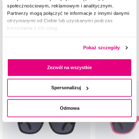
społecznościowym, reklamowym i analitycznym.
Ocena
Partnerzy mogą połączyć te informacje z innymi danymi
otrzymanymi od Ciebie lub uzyskanymi podczas
korzystania z ich usług.
Rekomendowane produkty
Pokaż szczegóły
Okulary przeciwsłoneczne
6+
Zezwól na wszystkie
Okulary przeciwsłoneczne Babiators
6+ Babiators
Spersonalizuj
Odmowa