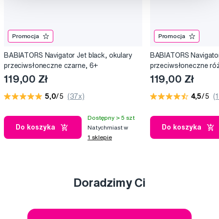
Promocja
Promocja
BABIATORS Navigator Jet black, okulary
BABIATORS Navigator 
przeciwsłoneczne czarne, 6+
przeciwsłoneczne róż
119,00 Zł
119,00 Zł
5,0
/5
(37x)
4,5
/5
(
Dostępny > 5 szt
Do koszyka
Do koszyka
Natychmiast w
1 sklepie
Doradzimy Ci