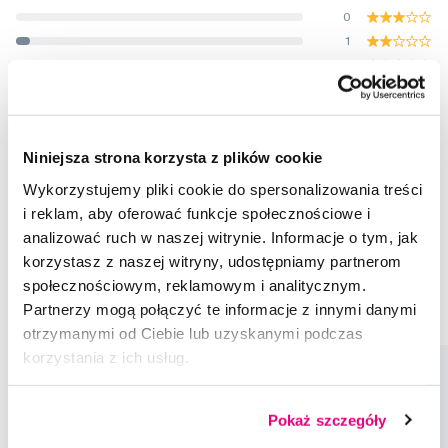
0
1
0
Ocenione przez 22 użytkowników.
Niniejsza strona korzysta z plików cookie
Wykorzystujemy pliki cookie do spersonalizowania treści
Rekomendowane produkty
i reklam, aby oferować funkcje społecznościowe i
analizować ruch w naszej witrynie. Informacje o tym, jak
Okulary przeciwsłoneczne
3-5
Design Serduszka
korzystasz z naszej witryny, udostępniamy partnerom
Okulary przeciwsłoneczne Babiators
3-5 Babiators
społecznościowym, reklamowym i analitycznym.
Partnerzy mogą połączyć te informacje z innymi danymi
Design Serduszka Babiators
otrzymanymi od Ciebie lub uzyskanymi podczas
korzystania z ich usług.
Pokaż szczegóły