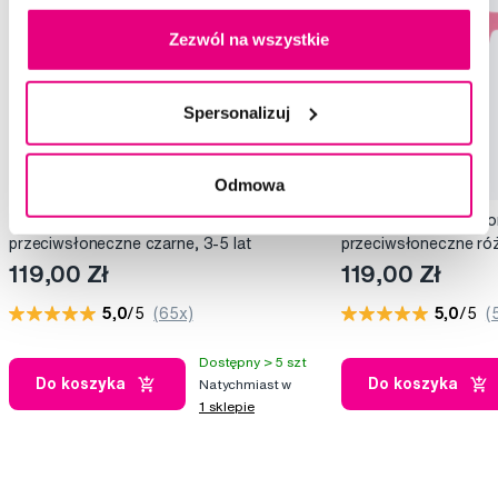
Zezwól na wszystkie
Spersonalizuj
Promocja
Promocja
Odmowa
BABIATORS Navigator Jet Black, okulary
BABIATORS Navigator 
przeciwsłoneczne czarne, 3-5 lat
przeciwsłoneczne róż
119,00 Zł
119,00 Zł
5,0
/5
(65x)
5,0
/5
(
Dostępny > 5 szt
Do koszyka
Do koszyka
Natychmiast w
1 sklepie