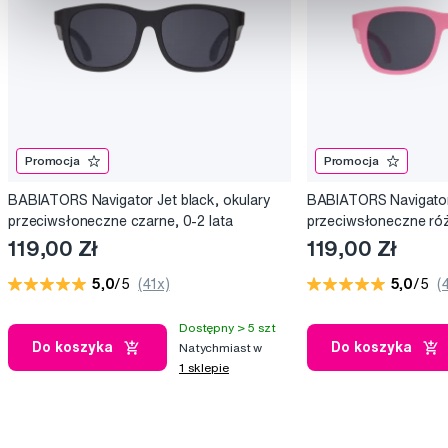
Promocja
Promocja
BABIATORS Navigator Jet black, okulary
BABIATORS Navigator 
przeciwsłoneczne czarne, 0-2 lata
przeciwsłoneczne róż
119,00 Zł
119,00 Zł
5,0
/5
(41x)
5,0
/5
(
Dostępny > 5 szt
Do koszyka
Do koszyka
Natychmiast w
1 sklepie