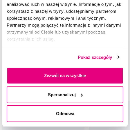
analizować ruch w naszej witrynie. Informacje o tym, jak
korzystasz z naszej witryny, udostępniamy partnerom
Dla dzieci w wieku 0-2 lata.
społecznościowym, reklamowym i analitycznym.
Partnerzy mogą połączyć te informacje z innymi danymi
Ocena
otrzymanymi od Ciebie lub uzyskanymi podczas
korzystania z ich usług.
Rekomendowane produkty
Pokaż szczegóły
Okulary przeciwsłoneczne
0-2
Design Serduszka
Zezwól na wszystkie
Okulary przeciwsłoneczne Babiators
0-2 Babiators
Design Serduszka Babiators
Spersonalizuj
Odmowa