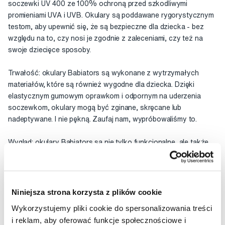
soczewki UV 400 ze 100% ochroną przed szkodliwymi
promieniami UVA i UVB. Okulary są poddawane rygorystycznym
testom, aby upewnić się, że są bezpieczne dla dziecka - bez
względu na to, czy nosi je zgodnie z zaleceniami, czy też na
swoje dziecięce sposoby.
Trwałość: okulary Babiators są wykonane z wytrzymałych
materiałów, które są również wygodne dla dziecka. Dzięki
elastycznym gumowym oprawkom i odpornym na uderzenia
soczewkom, okulary mogą być zginane, skręcane lub
nadeptywane. I nie pękną. Zaufaj nam, wypróbowaliśmy to.
Wygląd: okulary Babiators są nie tylko funkcjonalne, ale także
modne, a dzięki temu zapewnią Twojemu dziecku radość z
zabawy na słońcu!
Gwarancja: zaufanie jest bardzo ważną wartością dla Babiators.
Niniejsza strona korzysta z plików cookie
Jeśli Twoje okulary zostaną uszkodzone w ciągu pierwszego
Wykorzystujemy pliki cookie do spersonalizowania treści
roku od zakupu, wymienimy je BEZPŁATNIE. Ty płacisz tylko za
i reklam, aby oferować funkcje społecznościowe i
wysyłkę.
Kliknij tutaj, aby uzyskać więcej informacji.