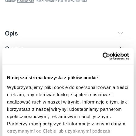
Marka:
Babiators
Kod towaru: BABOFWR004M
Opis
Ocena
Niniejsza strona korzysta z plików cookie
4,5
Wykorzystujemy pliki cookie do spersonalizowania treści
i reklam, aby oferować funkcje społecznościowe i
analizować ruch w naszej witrynie. Informacje o tym, jak
Oceniać
korzystasz z naszej witryny, udostępniamy partnerom
społecznościowym, reklamowym i analitycznym.
4
Partnerzy mogą połączyć te informacje z innymi danymi
2
otrzymanymi od Ciebie lub uzyskanymi podczas