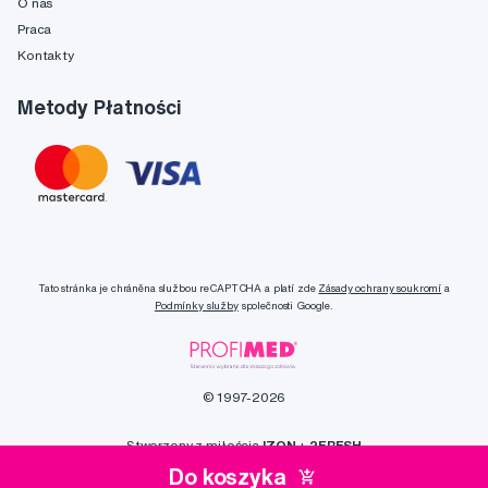
O nas
Praca
Kontakty
Metody Płatności
Tato stránka je chráněna službou reCAPTCHA a platí zde
Zásady ochrany soukromí
a
Podmínky služby
společnosti Google.
© 1997-2026
Stworzony z miłością
IZON
+
2FRESH
Do koszyka