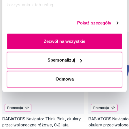
Okulary przeciwsłoneczne
0-2
Design Nawigator
korzystania z ich usług.
Okulary przeciwsłoneczne Babiators
0-2 Babiators
Design Nawigator Babiators
Pokaż szczegóły
Zezwól na wszystkie
Spersonalizuj
Odmowa
Promocja
Promocja
BABIATORS Navigator Think Pink, okulary
BABIATORS Navigator
przeciwsłoneczne różowe, 0-2 lata
okulary przeciwsłonec