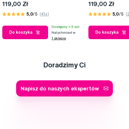
2 lata
119,00 Zł
119,00 Zł
5,0
/5
(41x)
5,0
/5
(
Dostępny > 5 szt
Do koszyka
Do koszyka
Natychmiast w
1 sklepie
Doradzimy Ci
Napisz do naszych ekspertów