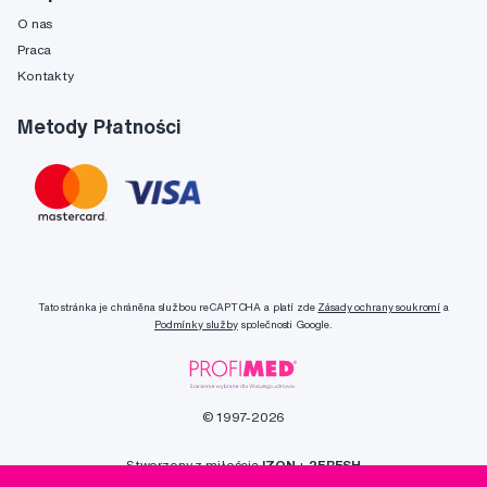
O nas
Praca
Kontakty
Metody Płatności
Tato stránka je chráněna službou reCAPTCHA a platí zde
Zásady ochrany soukromí
a
Podmínky služby
společnosti Google.
© 1997-2026
Stworzony z miłością
IZON
+
2FRESH