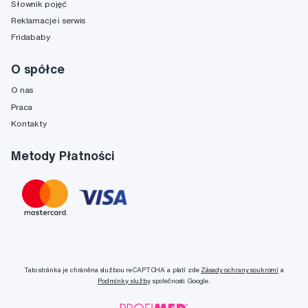
Słownik pojęć
Reklamacje i serwis
Fridababy
O spółce
O nas
Praca
Kontakty
Metody Płatności
Tato stránka je chráněna službou reCAPTCHA a platí zde
Zásady ochrany soukromí
a
Podmínky služby
společnosti Google.