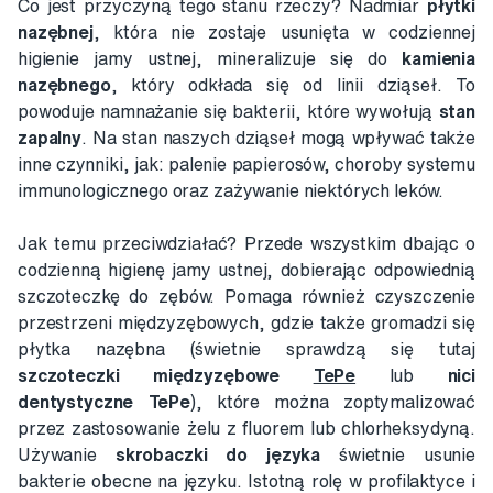
Co jest przyczyną tego stanu rzeczy? Nadmiar
płytki
nazębnej
, która nie zostaje usunięta w codziennej
higienie jamy ustnej, mineralizuje się do
kamienia
nazębnego
, który odkłada się od linii dziąseł. To
powoduje namnażanie się bakterii, które wywołują
stan
zapalny
. Na stan naszych dziąseł mogą wpływać także
inne czynniki, jak: palenie papierosów, choroby systemu
immunologicznego oraz zażywanie niektórych leków.
Jak temu przeciwdziałać? Przede wszystkim dbając o
codzienną higienę jamy ustnej, dobierając odpowiednią
szczoteczkę do zębów. Pomaga również czyszczenie
przestrzeni międzyzębowych, gdzie także gromadzi się
płytka nazębna (świetnie sprawdzą się tutaj
szczoteczki międzyzębowe
TePe
lub
nici
dentystyczne TePe
), które można zoptymalizować
przez zastosowanie żelu z fluorem lub chlorheksydyną.
Używanie
skrobaczki do języka
świetnie usunie
bakterie obecne na języku. Istotną rolę w profilaktyce i