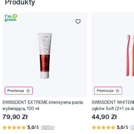
Produkty
Promocja
Promocja
SWISSDENT EXTREME intensywna pasta
SWISSDENT WHITENIN
wybielająca, 100 ml
zębów Soft (2+1 za 
79,90 Zł
44,90 Zł
5,0
/5
(820x)
5,0
/5
(