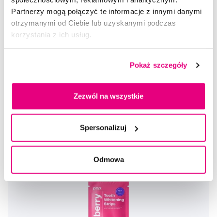
Promocja
Partnerzy mogą połączyć te informacje z innymi danymi
SWISSDENT WHITENING szczoteczki do zębów Soft (2+1 za
otrzymanymi od Ciebie lub uzyskanymi podczas
darmo) - BERN
korzystania z ich usług.
44,90 Zł
5,0
/5
(35x)
Pokaż szczegóły
Dostępny > 5 szt
Do koszyka
Natychmiast w
1 sklepie
Zezwól na wszystkie
Spersonalizuj
Odmowa