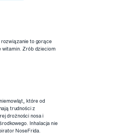
 rozwiązanie to gorące
e witamin. Zrób dzieciom
 niemowląt, które od
ają trudności z
ej drożności nosa i
środkowego. Inhalacja nie
pirator NoseFrida.