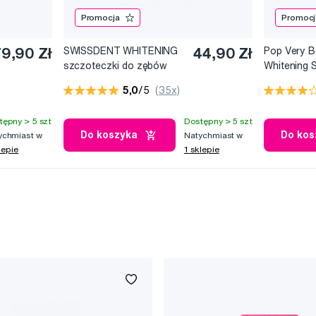
Promocja
Promocj
9,90 Zł
SWISSDENT WHITENING
44,90 Zł
Pop Very B
szczoteczki do zębów
Whitening S
Soft (2+1 za darmo) -
wybielania 
5,0
/5
(35x)
BERN
tępny > 5 szt
Dostępny > 5 szt
Do koszyka
Do kos
ychmiast w
Natychmiast w
lepie
1 sklepie