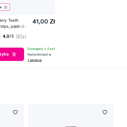
a
erry Teeth
41,00 Zł
trips, paski do
zębów (7x2 szt.)
4,0
/5
(87x)
Dostępny > 5 szt
zyka
Natychmiast w
1 sklepie