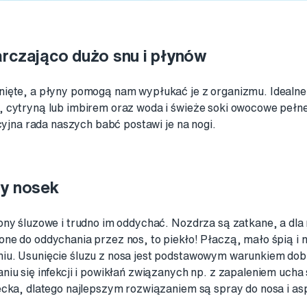
arczająco dużo snu i płynów
ięte, a płyny pomogą nam wypłukać je z organizmu. Idealne
 cytryną lub imbirem oraz woda i świeże soki owocowe pełn
ycyjna rada naszych babć postawi je na nogi.
ty nosek
ony śluzowe i trudno im oddychać. Nozdrza są zatkane, a dla
ne do oddychania przez nos, to piekło! Płaczą, mało śpią i m
u. Usunięcie śluzu z nosa jest podstawowym warunkiem dobr
iu się infekcji i powikłań związanych np. z zapaleniem ucha 
ecka, dlatego najlepszym rozwiązaniem są spray do nosa i as