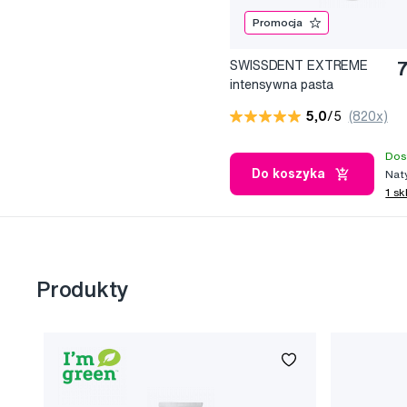
Promocja
SWISSDENT EXTREME
7
intensywna pasta
wybielająca, 100 ml
5,0
/5
(820x)
Dos
Do koszyka
Nat
1 sk
Produkty