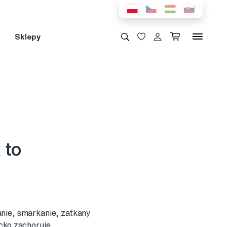
Sklepy
 to
anie, smarkanie, zatkany
ecko zachoruje,