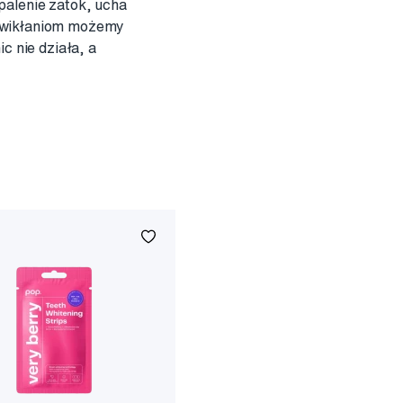
palenie zatok, ucha
powikłaniom możemy
c nie działa, a