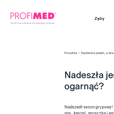
Zęby
Poradnia
Nadeszła jesień, a wra
Nadeszła jes
ogarnąć?
Nadszedł sezon grypowy! Z
nos, kaszel, gorączka i ws