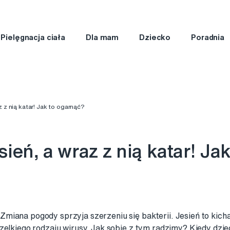
Pielęgnacja ciała
Dla mam
Dziecko
Poradnia
z z nią katar! Jak to ogarnąć?
ień, a wraz z nią katar! Jak
miana pogody sprzyja szerzeniu się bakterii. Jesień to kich
zelkiego rodzaju wirusy. Jak sobie z tym radzimy? Kiedy dzi