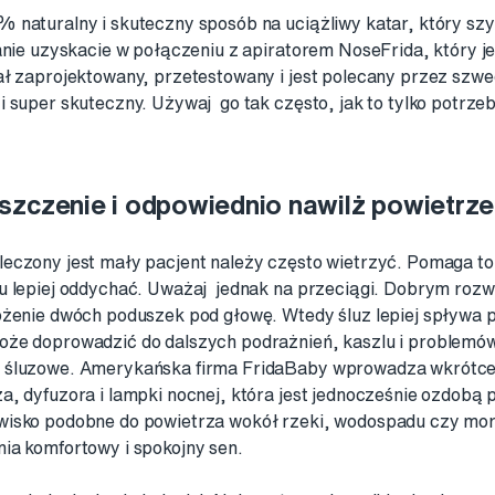
 naturalny i skuteczny sposób na uciążliwy katar, który sz
łanie uzyskacie w połączeniu z apiratorem NoseFrida, który
ał zaprojektowany, przetestowany i jest polecany przez szwe
i super skuteczny. Używaj go tak często, jak to tylko potrze
szczenie i odpowiednio nawilż powietrze
eczony jest mały pacjent należy często wietrzyć. Pomaga to
u lepiej oddychać. Uważaj jednak na przeciągi. Dobrym rozw
ożenie dwóch poduszek pod głowę. Wtedy śluz lepiej spływa p
oże doprowadzić do dalszych podrażnień, kaszlu i problemów
 śluzowe. Amerykańska firma FridaBaby wprowadza wkrótce
a, dyfuzora i lampki nocnej, która jest jednocześnie ozdobą 
wisko podobne do powietrza wokół rzeki, wodospadu czy mor
ia komfortowy i spokojny sen.