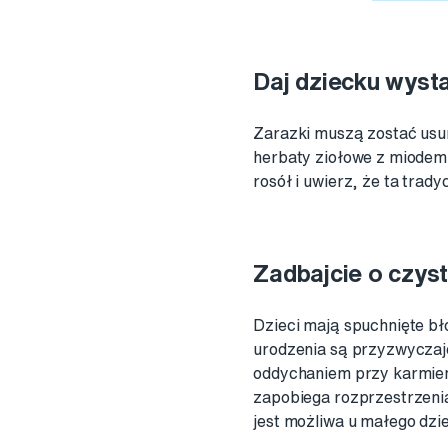
Daj dziecku wyst
Zarazki muszą zostać usun
herbaty ziołowe z miodem,
rosół i uwierz, że ta trad
Zadbajcie o czys
Dzieci mają spuchnięte bł
urodzenia są przyzwyczajo
oddychaniem przy karmieni
zapobiega rozprzestrzenian
jest możliwa u małego dzi