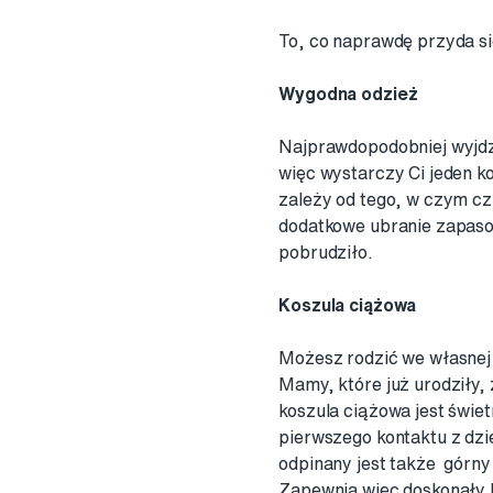
To, co naprawdę przyda si
Wygodna odzież
Najprawdopodobniej wyjdz
więc wystarczy Ci jeden ko
zależy od tego, w czym cz
dodatkowe ubranie zapasow
pobrudziło.
Koszula ciążowa
Możesz rodzić we własnej 
Mamy, które już urodziły,
koszula ciążowa jest świe
pierwszego kontaktu z dzie
odpinany jest także górny
Zapewnia więc doskonały k