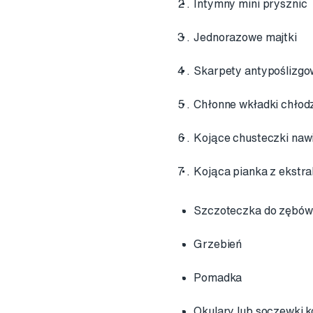
Intymny mini prysznic
Jednorazowe majtki
Skarpety antypoślizgo
Chłonne wkładki chłod
Kojące chusteczki naw
Kojąca pianka z ekstr
Szczoteczka do zębów
Grzebień
Pomadka
Okulary lub soczewki k