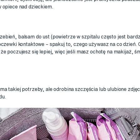
w opiece nad dzieckiem.
ebień, balsam do ust (powietrze w szpitalu często jest bard
oczewki kontaktowe – spakuj to, czego używasz na co dzień. 
że poczujesz się lepiej, więc jeśli masz ochotę na makijaż, ś
ma takiej potrzeby, ale odrobina szczęścia lub ulubione zdję
du.