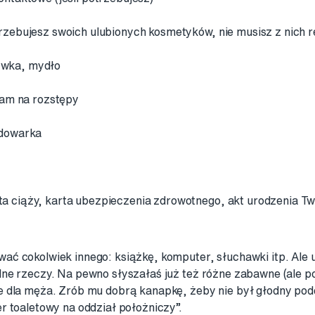
rzebujesz swoich ulubionych kosmetyków, nie musisz z nich 
ywka, mydło
lsam na rozstępy
adowarka
a ciąży, karta ubezpieczenia zdrowotnego, akt urodzenia Tw
ć cokolwiek innego: książkę, komputer, słuchawki itp. Ale u
ne rzeczy. Na pewno słyszałaś już też różne zabawne (ale po
 dla męża. Zrób mu dobrą kanapkę, żeby nie był głodny podc
r toaletowy na oddział położniczy”.