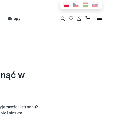
Sklepy
knąć w
zyjemności i strachu?
położniczym.