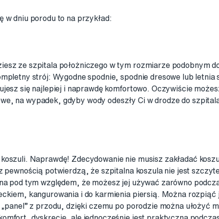
ę w dniu porodu to na przykład:
iesz ze szpitala położniczego w tym rozmiarze podobnym do 
mpletny strój: Wygodne spodnie, spodnie dresowe lub letnia su
ujesz się najlepiej i naprawdę komfortowo. Oczywiście może
e, na wypadek, gdyby wody odeszły Ci w drodze do szpitala
koszuli. Naprawdę! Zdecydowanie nie musisz zakładać koszuli,
 z pewnością potwierdzą, że szpitalna koszula nie jest szczy
tna pod tym względem, że możesz jej używać zarówno podcza
ckiem, kangurowania i do karmienia piersią. Można rozpiąć j
 „panel” z przodu, dzięki czemu po porodzie można ułożyć m
omfort, dyskrecję, ale jednocześnie jest praktyczna podcz