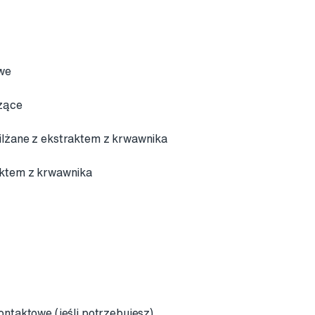
we
zące
ilżane z ekstraktem z krwawnika
aktem z krwawnika
ontaktowe (jeśli potrzebujesz)