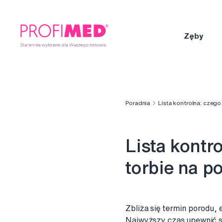
Zęby
Poradnia
Lista kontrolna: czeg
Lista kontr
torbie na 
Zbliża się termin porodu, 
Najwyższy czas upewnić s