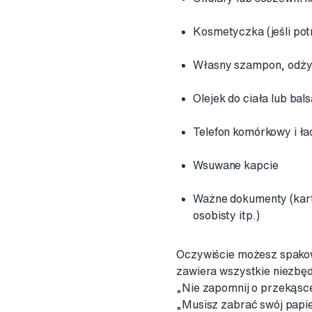
Kosmetyczka (jeśli pot
Własny szampon, odż
Olejek do ciała lub ba
Telefon komórkowy i ł
Wsuwane kapcie
Ważne dokumenty (kart
osobisty itp.)
Oczywiście możesz spakowa
zawiera wszystkie niezbęd
„Nie zapomnij o przekąsce
„Musisz zabrać swój papie