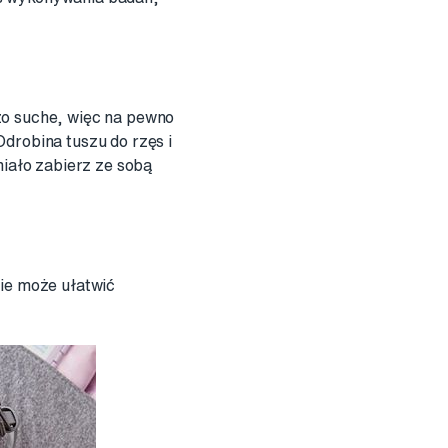
zo suche, więc na pewno
Odrobina tuszu do rzęs i
miało zabierz ze sobą
cie może ułatwić