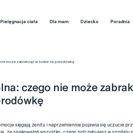
Pielęgnacja ciała
Dla mam
Dziecko
Poradnia
o nie może zabraknąć w torbie na porodówkę
olna: czego nie może zabra
porodówkę
emocje sięgają zenitu i naprzemiennie pojawia się uczucie pr
ię, że spakowałaś wszystko, czego potrzebujesz w szpitalu 