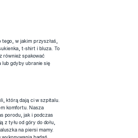
tego, w jakim przyszłaś,
kienka, t-shirt i bluza. To
sz również spakować
 lub gdyby ubranie się
 którą dają ci w szpitalu.
tem komfortu. Nasza
s porodu, jak i podczas
ą z tyłu od góry do dołu,
aluszka na piersi mamy.
as wykonywania badań,