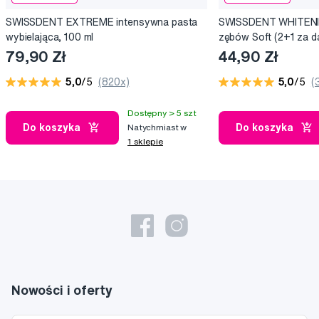
SWISSDENT EXTREME intensywna pasta
SWISSDENT WHITENIN
wybielająca, 100 ml
zębów Soft (2+1 za 
79,90 Zł
44,90 Zł
5,0
/5
(820x)
5,0
/5
(
Dostępny > 5 szt
Do koszyka
Do koszyka
Natychmiast w
1 sklepie
Nowości i oferty