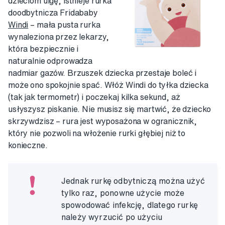
dzieciom ulgę, istnieje rurka
doodbytnicza Fridababy
Windi
– mała pusta rurka
wynaleziona przez lekarzy,
która bezpiecznie i
naturalnie odprowadza
nadmiar gazów. Brzuszek dziecka przestaje boleć i
może ono spokojnie spać. Włóż Windi do tyłka dziecka
(tak jak termometr) i poczekaj kilka sekund, aż
usłyszysz piskanie. Nie musisz się martwić, że dziecko
skrzywdzisz – rura jest wyposażona w ogranicznik,
który nie pozwoli na włożenie rurki głębiej niż to
konieczne.
Jednak rurkę odbytniczą można użyć
tylko raz, ponowne użycie może
spowodować infekcję, dlatego rurkę
należy wyrzucić po użyciu