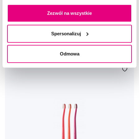
SWISSDENT EXTREME intensywna pasta wybielająca, 100 ml
Zezwól na wszystkie
79,90 Zł
5,0
/5
(820x)
Spersonalizuj
Dostępny > 5 szt
Do koszyka
Natychmiast w
1 sklepie
Odmowa