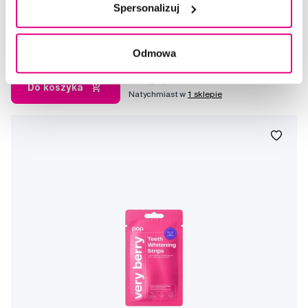
darmo) - BERN
Spersonalizuj
44,90 Zł
5,0
/5
(35x)
Odmowa
Dostępny > 5 szt
Do koszyka
Natychmiast w
1 sklepie