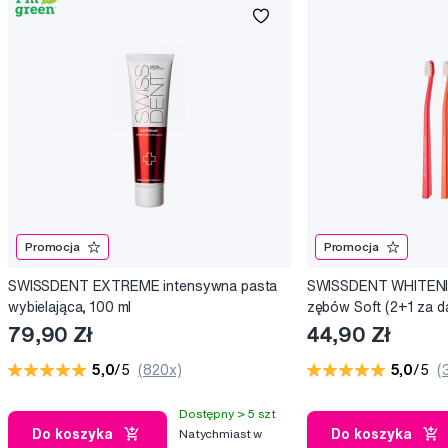
Promocja
Promocja
SWISSDENT EXTREME intensywna pasta
SWISSDENT WHITENIN
wybielająca, 100 ml
zębów Soft (2+1 za 
79,90 Zł
44,90 Zł
5,0
/5
(820x)
5,0
/5
(
Dostępny > 5 szt
Do koszyka
Do koszyka
Natychmiast w