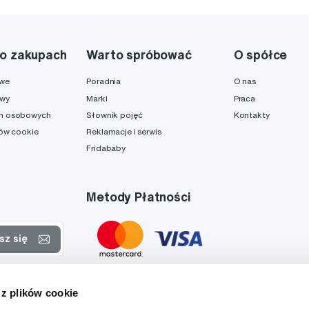
o zakupach
Warto spróbować
O spółce
owe
Poradnia
O nas
awy
Marki
Praca
h osobowych
Słownik pojęć
Kontakty
ków cookie
Reklamacje i serwis
Fridababy
Metody Płatności
sz się
rtach
 z plików cookie
danych