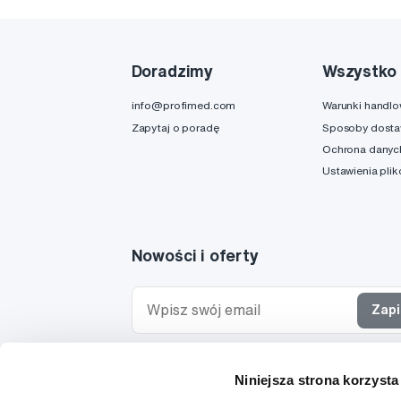
Doradzimy
Wszystko 
info@profimed.com
Warunki handl
Zapytaj o poradę
Sposoby dost
Ochrona danyc
Ustawienia pli
Nowości i oferty
Zapi
Chcę otrzymywać informacje o nowościach i ofe
Niniejsza strona korzysta
specjalnych i wyrażam zgodę na
przetwarzanie 
osobowych
w tym celu.