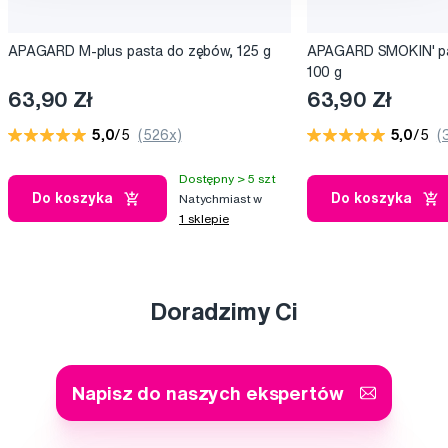
APAGARD M-plus pasta do zębów, 125 g
APAGARD SMOKIN' pa
100 g
63,90 Zł
63,90 Zł
5,0
/5
(526x)
5,0
/5
(
Dostępny > 5 szt
Do koszyka
Do koszyka
Natychmiast w
1 sklepie
Doradzimy Ci
Napisz do naszych ekspertów