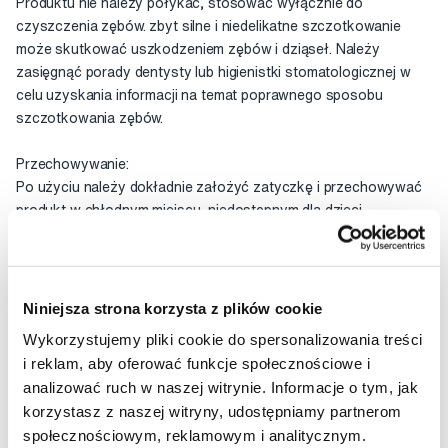
Produktu nie należy połykać, stosować wyłącznie do
czyszczenia zębów. zbyt silne i niedelikatne szczotkowanie
może skutkować uszkodzeniem zębów i dziąseł. Należy
zasięgnąć porady dentysty lub higienistki stomatologicznej w
celu uzyskania informacji na temat poprawnego sposobu
szczotkowania zębów.
Przechowywanie:
Po użyciu należy dokładnie założyć zatyczkę i przechowywać
produkt w chłodnym miejscu, niedostępnym dla dzieci.
Pojemność: 20 g.
Skład
Niniejsza strona korzysta z plików cookie
Wykorzystujemy pliki cookie do spersonalizowania treści
Ocena
i reklam, aby oferować funkcje społecznościowe i
analizować ruch w naszej witrynie. Informacje o tym, jak
korzystasz z naszej witryny, udostępniamy partnerom
społecznościowym, reklamowym i analitycznym.