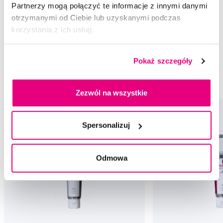
Partnerzy mogą połączyć te informacje z innymi danymi
Rekomendowane produkty
otrzymanymi od Ciebie lub uzyskanymi podczas
korzystania z ich usług.
Pasty do zębów
Pasty do zębów dla dorosłych
Pasty wzmacniające szkliwo
Pasty do zębów Apagard
Pokaż szczegóły
Pasty do zębów dla dorosłych Apagard
Pasty wzmacniające szkliwo Apagard
Zezwól na wszystkie
Spersonalizuj
Odmowa